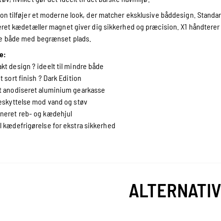
ion tilføjer et moderne look, der matcher eksklusive båddesign. Stand
leret kædetæller magnet giver dig sikkerhed og præcision. X1 håndterer b
re både med begrænset plads.
e:
t design ? ideelt til mindre både
t sort finish ? Dark Edition
 anodiseret aluminium gearkasse
eskyttelse mod vand og støv
neret reb- og kædehjul
 kædefrigørelse for ekstra sikkerhed
ALTERNATI