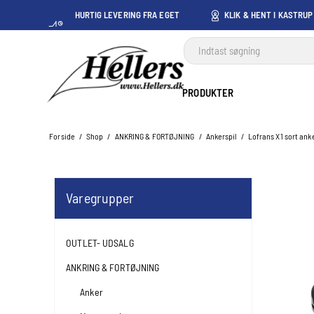
HURTIG LEVERING FRA EGET
KLIK & HENT I KASTRUP
LAGER I KASTRUP
PRODUKTER
Forside
/
Shop
/
ANKRING & FORTØJNING
/
Ankerspil
/
Lofrans X1 sort ank
Varegrupper
OUTLET- UDSALG
ANKRING & FORTØJNING
Anker