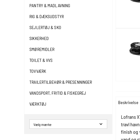
PANTRY & MADLAVNING
RIG & DÆKSUDSTYR
SEJLERTØJ & SKO
SIKKERHED
SMØREMIDLER
TOILET & VVS
TOVVÆRK
TRAILERTILBEHØR & PRESENNINGER
VANDSPORT, FRITID & FISKEGREJ
Beskrivelse
VÆRKTØJ
Lofrans X1
travl hav
finish og
vand og st