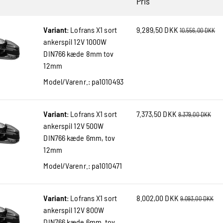
Pris
Variant
:
Lofrans X1 sort
9.289,50 DKK
10.556,00 DKK
ankerspil 12V 1000W
DIN766 kæde 8mm tov
12mm
Model/Varenr.:
pa1010493
Variant
:
Lofrans X1 sort
7.373,50 DKK
8.379,00 DKK
ankerspil 12V 500W
DIN766 kæde 6mm, tov
12mm
Model/Varenr.:
pa1010471
Variant
:
Lofrans X1 sort
8.002,00 DKK
9.093,00 DKK
ankerspil 12V 800W
DIN766 kæde 6mm, tov