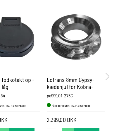
fodkotakt op -
Lofrans 8mm Gypsy-
Lofrans
 låg
kædehjul for Kobra-
500-700
Caymann-Tigres-Royal
(motor 2
884
pa999.01-276C
pa1010103
butik: lev. 1-3 hverdage
På lager i butik: lev. 1-3 hverdage
På lager i b
789,00 DK
DKK
2.399,00 DKK
670,50 