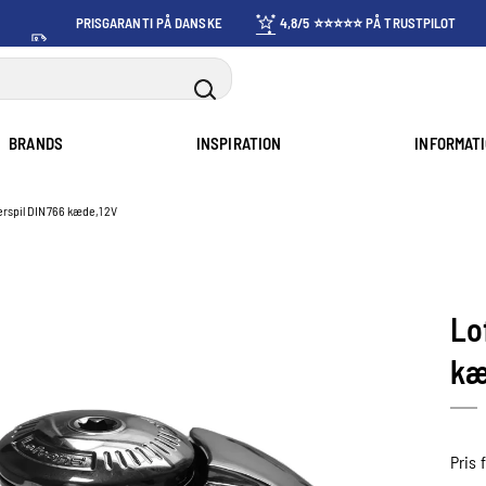
PRISGARANTI PÅ DANSKE
4,8/5 ⭐⭐⭐⭐⭐ PÅ TRUSTPILOT
PRISER
BRANDS
INSPIRATION
INFORMAT
erspil DIN766 kæde,12V
Lo
kæ
Pris 