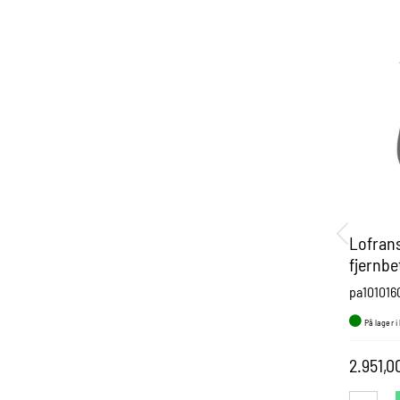
Lofran
fjernbe
pa101016
På lager i
2.951,