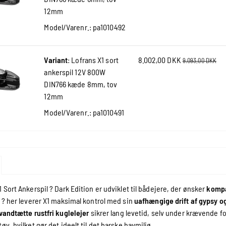
12mm
Model/Varenr.:
pa1010492
Variant
:
Lofrans X1 sort
8.002,00 DKK
9.093,00 DKK
ankerspil 12V 800W
DIN766 kæde 8mm, tov
12mm
Model/Varenr.:
pa1010491
 Sort Ankerspil ? Dark Edition er udviklet til bådejere, der ønsker
kompa
n ? her leverer X1 maksimal kontrol med sin
uafhængige drift af gypsy o
vandtætte rustfri kuglelejer
sikrer lang levetid, selv under krævende f
øv, hvilket gør det ideelt til det barske havmiljø.