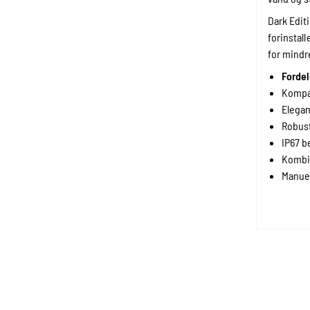
Dark Edit
forinstal
for mind
Fordel
Kompak
Elegan
Robust
IP67 b
Kombi
Manuel