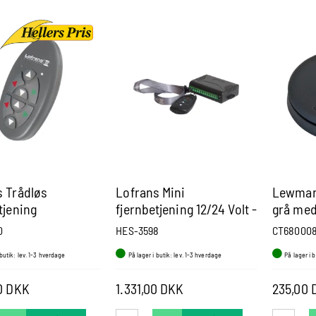
s Trådløs
Lofrans Mini
Lewmar 
tjening
fjernbetjening 12/24 Volt -
grå med
10Amp IP67
0
HES-3598
CT68000
 butik: lev. 1-3 hverdage
På lager i butik: lev. 1-3 hverdage
På lager i 
00 DKK
1.331,00 DKK
235,00 