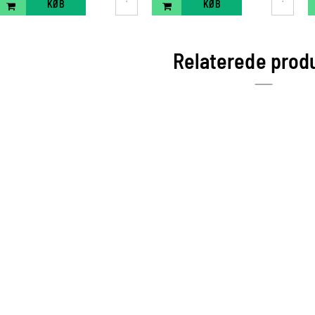
KØB
KØB
Relaterede prod