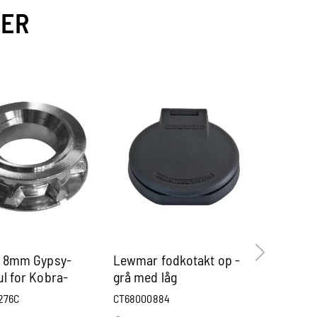
VER
s 8mm Gypsy-
Lewmar fodkotakt op -
Lofrans
l for Kobra-
grå med låg
500-700
n-Tigres-Royal
(motor 2
276C
CT68000884
pa1010103