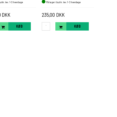
butik: lev. 1-3 hverdage
På lager i butik: lev. 1-3 hverdage
På lager i b
789,00 DK
0 DKK
235,00 DKK
670,50 
KØB
KØB