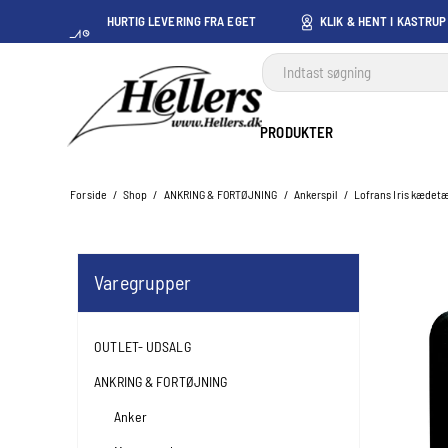
HURTIG LEVERING FRA EGET
KLIK & HENT I KASTRUP
LAGER I KASTRUP
PRODUKTER
Forside
/
Shop
/
ANKRING & FORTØJNING
/
Ankerspil
/
Lofrans Iris kædetæ
Varegrupper
OUTLET- UDSALG
ANKRING & FORTØJNING
Anker