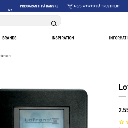
PRISGARANTI PÅ DANSKE
4,8/5 ⭐⭐⭐⭐⭐ PÅ TRUSTPILOT
PRISER
BRANDS
INSPIRATION
INFORMAT
ller sort
Lo
2.5