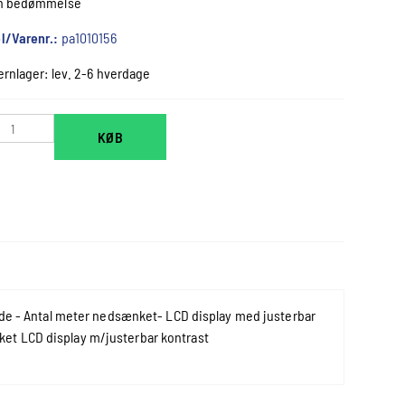
n bedømmelse
l/Varenr.:
pa1010156
ernlager: lev. 2-6 hverdage
KØB
kæde - Antal meter nedsænket- LCD display med justerbar
et LCD display m/justerbar kontrast