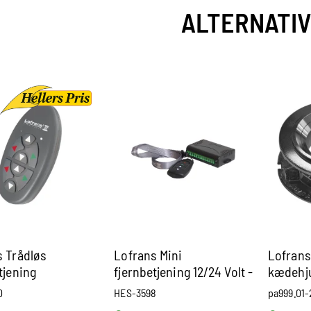
ALTERNATI
s Trådløs
Lofrans Mini
Lofran
tjening
fjernbetjening 12/24 Volt -
kædehju
10Amp IP67
Cayman
0
HES-3598
pa999.01-