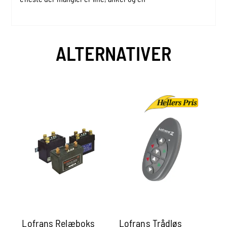
ALTERNATIVER
Lofrans Relæboks
Lofrans Trådløs
Lo