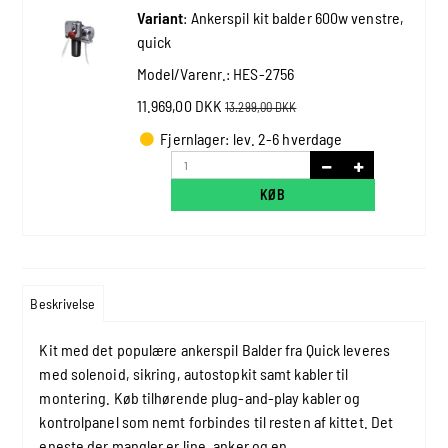
Variant
:
Ankerspil kit balder 600w venstre,
quick
Model/Varenr.:
HES-2756
11.969,00 DKK
13.299,00 DKK
Fjernlager: lev. 2-6 hverdage
KØB
Beskrivelse
Kit med det populære ankerspil Balder fra Quick leveres
med solenoid, sikring, autostopkit samt kabler til
montering. Køb tilhørende plug-and-play kabler og
kontrolpanel som nemt forbindes til resten af kittet. Det
eneste der mangler er line, anker og en