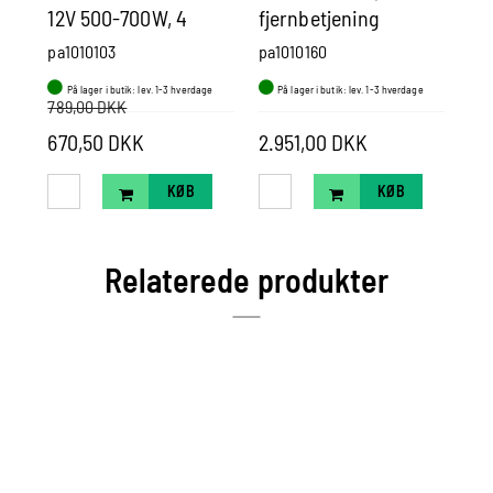
12V 500-700W, 4
fjernbetjening
12
terminaler (motor 2-
pa1010103
pa1010160
pa1
4 pol)
På lager i butik: lev. 1-3 hverdage
På lager i butik: lev. 1-3 hverdage
P
789,00 DKK
670,50 DKK
2.951,00 DKK
16
KØB
KØB
Relaterede produkter