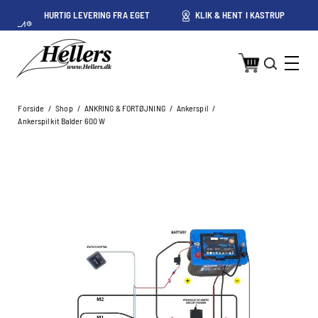
HURTIG LEVERING FRA EGET
KLIK & HENT I KASTRUP
LAGER I KASTRUP
Forside
/
Shop
/
ANKRING & FORTØJNING
/
Ankerspil
/
Ankerspil kit Balder 600 W