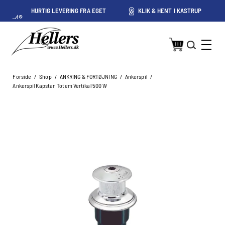
HURTIG LEVERING FRA EGET
KLIK & HENT I KASTRUP
LAGER I KASTRUP
Forside
/
Shop
/
ANKRING & FORTØJNING
/
Ankerspil
/
Ankerspil Kapstan Totem Vertikal 500 W