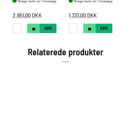
På lager i butik: lev. 1-3 hverdage
På lager i butik: lev. 1-3 hverdage
P
2.951,00 DKK
1.331,00 DKK
23
KØB
KØB
Relaterede produkter