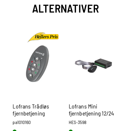
ALTERNATIVER
Lofrans Trådløs
Lofrans Mini
Le
fjernbetjening
fjernbetjening 12/24
- 
Volt - 10Amp IP67
pa1010160
HES-3598
CT