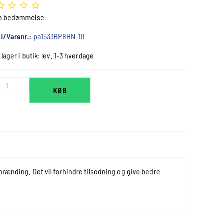
n bedømmelse
l/Varenr.:
pa1533BP8HN-10
 lager i butik: lev. 1-3 hverdage
KØB
brænding. Det vil forhindre tilsodning og give bedre