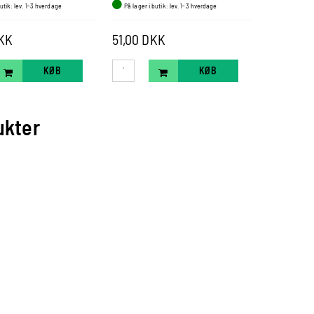
butik: lev. 1-3 hverdage
På lager i butik: lev. 1-3 hverdage
På lager i b
DKK
51,00 DKK
47,00 D
KØB
KØB
ukter