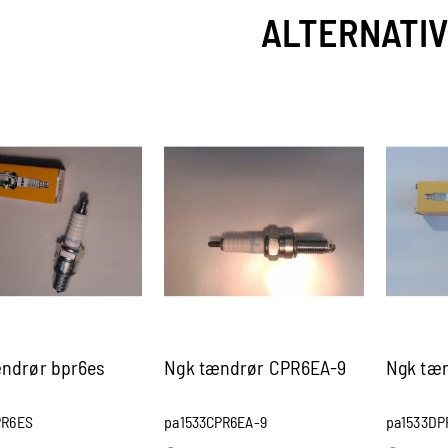
ALTERNATI
ndrør bpr6es
Ngk tændrør CPR6EA-9
Ngk tæn
PR6ES
pa1533CPR6EA-9
pa1533DP