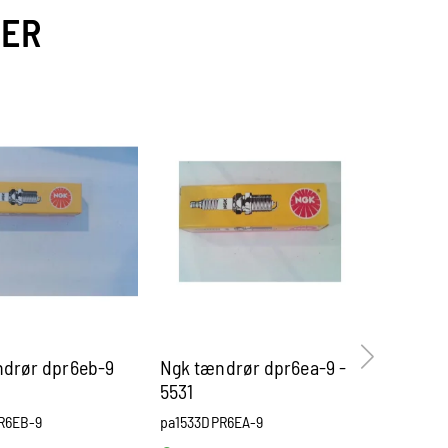
VER
drør dpr6eb-9
Ngk tændrør dpr6ea-9 -
Ngk tæn
5531
R6EB-9
pa1533DPR6EA-9
pa1533BK