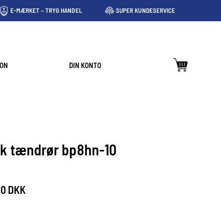
E-MÆRKET – TRYG HANDEL
SUPER KUNDESERVICE
ION
DIN KONTO
k tændrør bp8hn-10
00 DKK