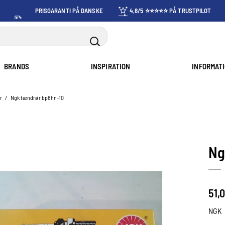
PRISGARANTI PÅ DANSKE
4,8/5 ⭐⭐⭐⭐⭐ PÅ TRUSTPILOT
PRISER
BRANDS
INSPIRATION
INFORMAT
r
/
Ngk tændrør bp8hn-10
Ng
51,
NGK