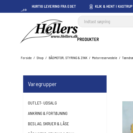
HURTIG LEVERING FRA EGET
KLIK & HENT I KASTRUP
LAGER I KASTRUP
PRODUKTER
Forside
/
Shop
/
BÅDMOTOR, STYRING & ZINK
/
Motorreservedele
/
Tændrø
Varegrupper
OUTLET- UDSALG
ANKRING & FORTØJNING
BESLAG, SKRUER & LÅSE