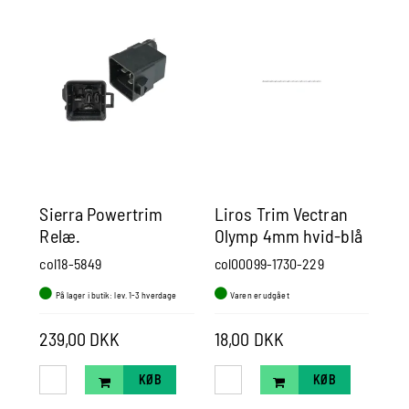
Sierra Powertrim
Liros Trim Vectran
Li
Relæ.
Olymp 4mm hvid-blå
Ol
Mercruiser/Mercury
col18-5849
col00099-1730-229
col
På lager i butik: lev. 1-3 hverdage
Varen er udgået
V
239,00 DKK
18,00 DKK
11
KØB
KØB