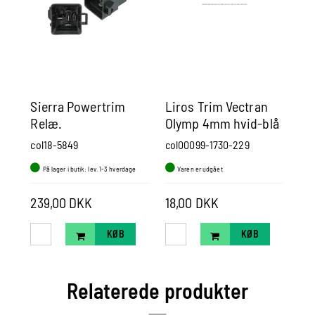
Sierra Powertrim
Liros Trim Vectran
Li
Relæ.
Olymp 4mm hvid-blå
Ol
Mercruiser/Mercury
col18-5849
col00099-1730-229
col
På lager i butik: lev. 1-3 hverdage
Varen er udgået
V
239,00 DKK
18,00 DKK
11
KØB
KØB
Relaterede produkter