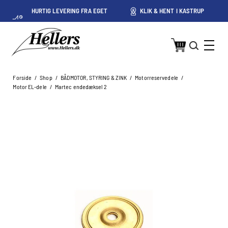
HURTIG LEVERING FRA EGET
KLIK & HENT I KASTRUP
LAGER I KASTRUP
Forside
/
Shop
/
BÅDMOTOR, STYRING & ZINK
/
Motorreservedele
/
Motor EL-dele
/
Martec endedæksel 2