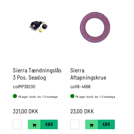
Sierra Tændningslås
Sierra
mo
3 Pos. Seadog
Aftapningskrue
40
Pakning.
colMP39200
col18-4698
yc1
Mercury/Yamaha
På lager i butik: lev. 1-3 hverdage
På lager i butik: lev. 1-3 hverdage
P
321,00 DKK
23,00 DKK
11
KØB
KØB