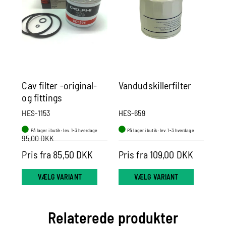
Cav filter -original-
Vandudskillerfilter
Cr
og fittings
for
HES-1153
HES-659
HE
På lager i butik: lev. 1-3 hverdage
På lager i butik: lev. 1-3 hverdage
P
95,00 DKK
Pris fra 85,50 DKK
Pris fra 109,00 DKK
22
VÆLG VARIANT
VÆLG VARIANT
Relaterede produkter