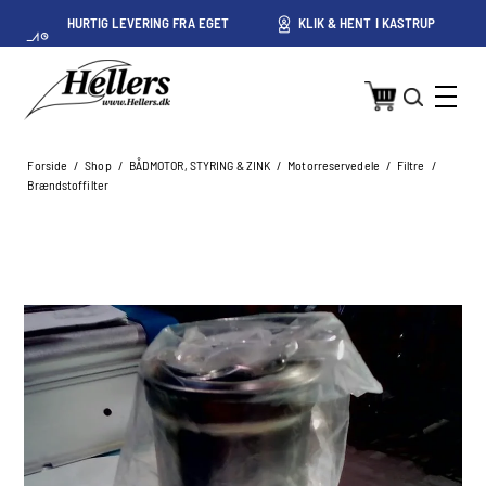
HURTIG LEVERING FRA EGET
KLIK & HENT I KASTRUP
LAGER I KASTRUP
Forside
/
Shop
/
BÅDMOTOR, STYRING & ZINK
/
Motorreservedele
/
Filtre
/
Brændstoffilter