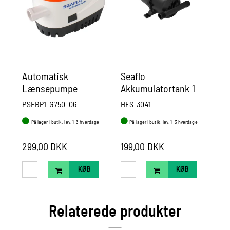
Automatisk
Seaflo
12
Lænsepumpe
Akkumulatortank 1
dr
Seaflo12v, 750gph /
liter
PSFBP1-G750-06
HES-3041
PS
2839 Lt/T
På lager i butik: lev. 1-3 hverdage
På lager i butik: lev. 1-3 hverdage
P
299,00 DKK
199,00 DKK
29
KØB
KØB
Relaterede produkter