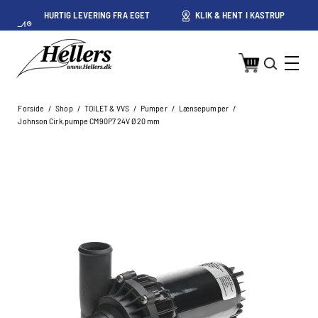
HURTIG LEVERING FRA EGET
KLIK & HENT I KASTRUP
LAGER I KASTRUP
Forside
/
Shop
/
TOILET & VVS
/
Pumper
/
Lænsepumper
/
Johnson Cirk.pumpe CM90P7 24V Ø20 mm