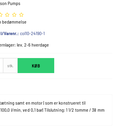
son Pumps
n bedømmelse
l/Varenr.:
col10-24190-1
ernlager: lev. 2-6 hverdage
KØB
stk.
ætning samt en motor | som er konstrueret til
 100,0 l/min. ved 0,1 bar| Tilslutning: 1 1/2 tomme / 38 mm