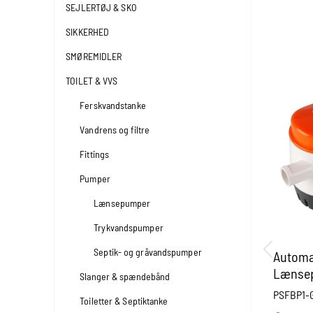
SEJLERTØJ & SKO
SIKKERHED
SMØREMIDLER
TOILET & VVS
Ferskvandstanke
Vandrens og filtre
Fittings
Pumper
Lænsepumper
Trykvandspumper
Septik- og gråvandspumper
Automa
Lænsep
Slanger & spændebånd
750gph 
PSFBP1-
Toiletter & Septiktanke