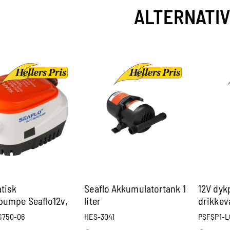
ALTERNATI
tisk
Seaflo Akkumulatortank 1
12V dyk
umpe Seaflo12v,
liter
drikke
/ 2839 Lt/T
G750-06
HES-3041
PSFSP1-L