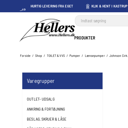
HURTIG LEVERING FRA EGET
KLIK & HENT I KASTRUP
LAGER I KASTRUP
PRODUKTER
Forside
/
Shop
/
TOILET & VVS
/
Pumper
/
Lænsepumper
/
Johnson Cir
Varegrupper
OUTLET- UDSALG
ANKRING & FORTØJNING
BESLAG, SKRUER & LÅSE