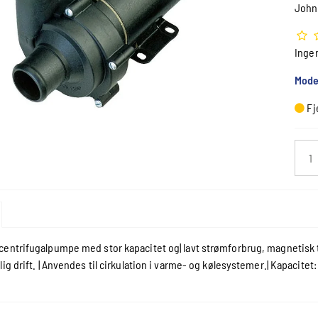
John
Inge
Mode
Fj
entrifugalpumpe med stor kapacitet og| lavt strømforbrug, magnetisk t
ig drift. | Anvendes til cirkulation i varme- og kølesystemer.| Kapacitet: