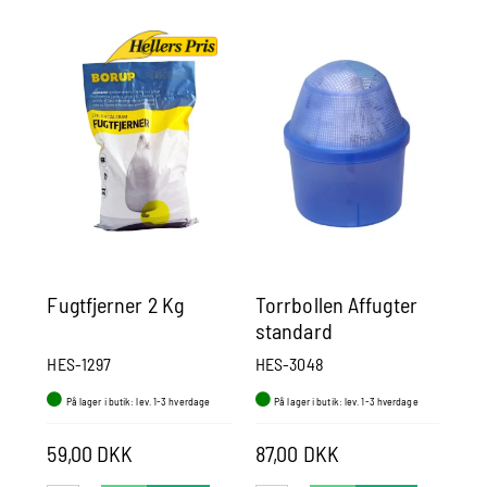
Fugtfjerner 2 Kg
Torrbollen Affugter
Fu
standard
HES-1297
HES-3048
UT1
På lager i butik: lev. 1-3 hverdage
På lager i butik: lev. 1-3 hverdage
P
59,00 DKK
87,00 DKK
17