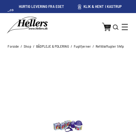
HURTIG LEVERING FRA EGET
KLIK & HENT I KASTRUP
LAGER I KASTRUP
Forside
/
Shop
/
BÅDPLEJE & POLERING
/
Fugtfjerner
/
Refill/affugter 1/kfp