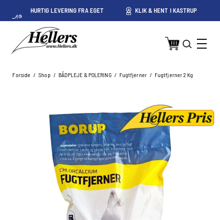
HURTIG LEVERING FRA EGET
KLIK & HENT I KASTRUP
LAGER I KASTRUP
Forside
/
Shop
/
BÅDPLEJE & POLERING
/
Fugtfjerner
/
Fugtfjerner 2 Kg