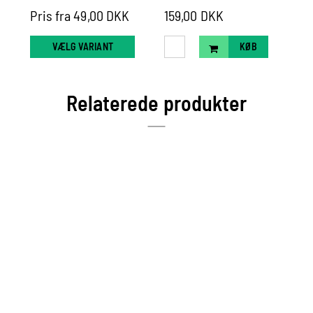
Pris fra 49,00 DKK
159,00 DKK
Pr
VÆLG VARIANT
KØB
Relaterede produkter