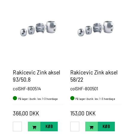
Rakicevic Zink aksel
Rakicevic Zink aksel
Ra
93/50.8
58/22
70
colSHF-800514
colSHF-800501
co
På lager i butik: lev. 1-3 hverdage
På lager i butik: lev. 1-3 hverdage
P
366,00 DKK
153,00 DKK
40
KØB
KØB