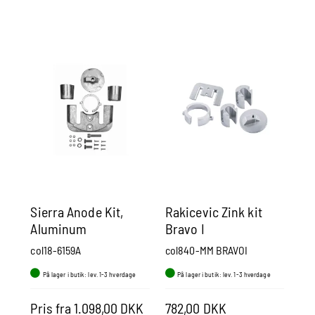
Sierra Anode Kit,
Rakicevic Zink kit
Ra
Aluminum
Bravo I
29
col18-6159A
col840-MM BRAVOI
col
På lager i butik: lev. 1-3 hverdage
På lager i butik: lev. 1-3 hverdage
P
Pris fra 1.098,00 DKK
782,00 DKK
Pr