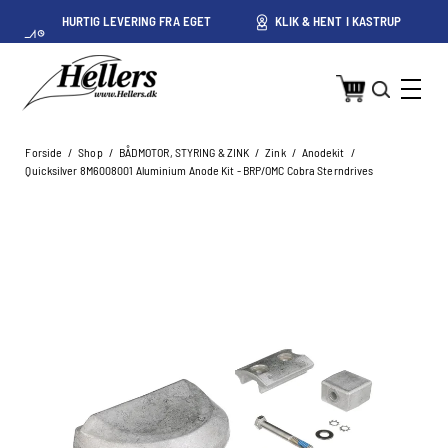
HURTIG LEVERING FRA EGET
KLIK & HENT I KASTRUP
LAGER I KASTRUP
Forside
/
Shop
/
BÅDMOTOR, STYRING & ZINK
/
Zink
/
Anodekit
/
Quicksilver 8M6008001 Aluminium Anode Kit - BRP/OMC Cobra Sterndrives