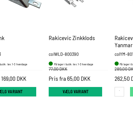
nk
Rakicevic Zinkklods
Rakicev
Yanmar
3
colWLD-800390
colYM-80
 butik: lev. 1-3 hverdage
På lager i butik: lev. 1-3 hverdage
På lager i 
77,00 DKK
289,00 D
a 169,00 DKK
Pris fra 65,00 DKK
262,50 
ÆLG VARIANT
VÆLG VARIANT