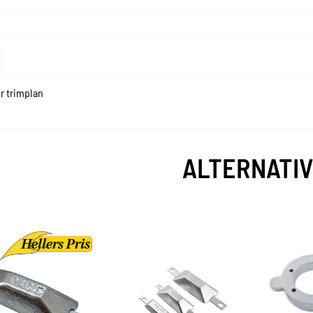
ler trimplan
ALTERNATI