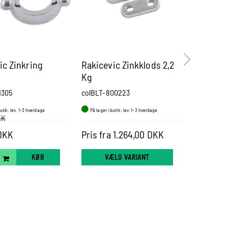
ic Zinkring
Rakicevic Zinkklods 2,2
Rakicevi
Kg
Bukh
1305
colBLT-800223
colBK-80
butik: lev. 1-3 hverdage
På lager i butik: lev. 1-3 hverdage
På lager i b
KK
DKK
Pris fra 1.264,00 DKK
74,00 D
KØB
VÆLG VARIANT