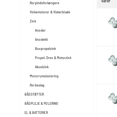
Varer
Rorpindsforlængere
Viskemotorer & Viskerblade
Zink
Anoder
Anodekit
Bovpropelzink
Propel, Drev & Motorzink
Akselzink
Motorrumsisolering
Rorbeslag
BÅDSTØTTER
BÅDPLEJE & POLERING
EL & BATTERIER