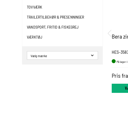
TOVVÆRK
TRAILERTILBEHØR & PRESENNINGER
VANDSPORT, FRITID & FISKEGREJ
Bera zi
VÆRKTØJ
HES-358
På lager i
Pris fr
V