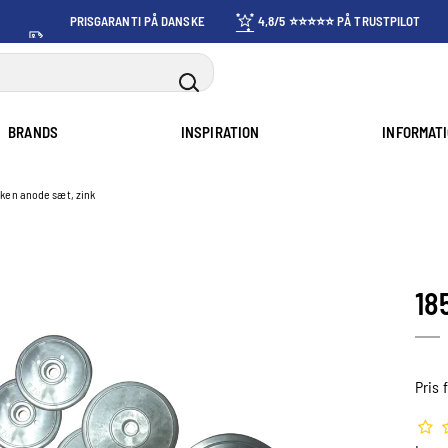
PRISGARANTI PÅ DANSKE
4,8/5 ⭐⭐⭐⭐⭐ PÅ TRUSTPILOT
PRISER
BRANDS
INSPIRATION
INFORMAT
rken anode sæt, zink
18
Pris 