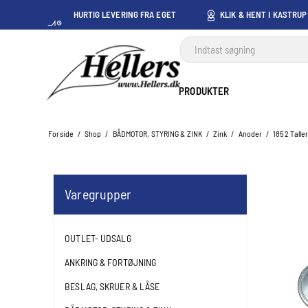
HURTIG LEVERING FRA EGET
KLIK & HENT I KASTRUP
LAGER I KASTRUP
PRODUKTER
Forside
/
Shop
/
BÅDMOTOR, STYRING & ZINK
/
Zink
/
Anoder
/
1852 Talle
Varegrupper
OUTLET- UDSALG
ANKRING & FORTØJNING
BESLAG, SKRUER & LÅSE