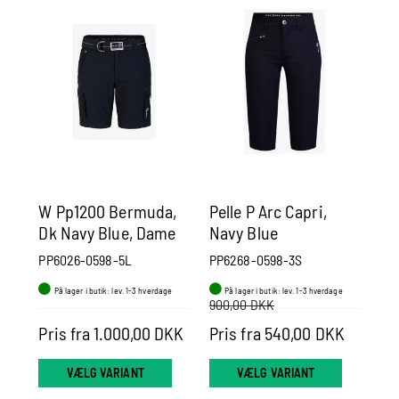
W Pp1200 Bermuda,
Pelle P Arc Capri,
Se
Dk Navy Blue, Dame
Navy Blue
Ox
PP6026-0598-5L
PP6268-0598-3S
KW
På lager i butik: lev. 1-3 hverdage
På lager i butik: lev. 1-3 hverdage
P
900,00 DKK
Pris fra 1.000,00 DKK
Pris fra 540,00 DKK
Pr
VÆLG VARIANT
VÆLG VARIANT