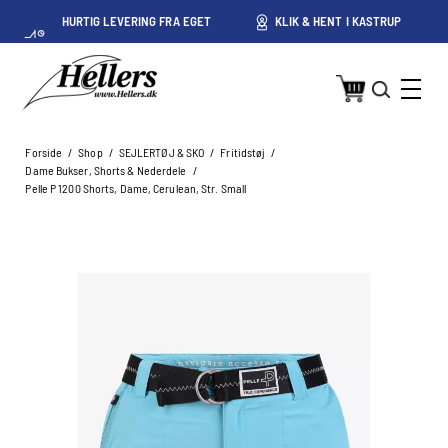
HURTIG LEVERING FRA EGET
KLIK & HENT I KASTRUP
LAGER I KASTRUP
Forside
/
Shop
/
SEJLERTØJ & SKO
/
Fritidstøj
/
Dame Bukser, Shorts & Nederdele
/
Pelle P 1200 Shorts, Dame, Cerulean, Str. Small