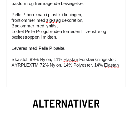
pasform og fremragende bevægelse
.
Pelle P hornknap i plastik i linningen
,
frontlommer med 
zig-zag
 dekoration
,
Baglommer med lynlås
,
Lodret Pelle P-logobroderi forneden til venstre og 
bæltestroppen i midten
.
Leveres med Pelle P bælte
.
Skalstof: 89% Nylon, 11% 
Elastan
 Forstærkningsstof: 
XYRPLEXTM 72% Nylon, 14% Polyester, 14% 
Elastan
ALTERNATIVER