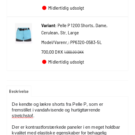
Midlertidig udsolgt
Variant
:
Pelle P 1200 Shorts, Dame,
Cerulean, Str. Large
Model/Varenr.:
PP6320-0583-5L
700,00 DKK
1.000,00 DKK
Midlertidig udsolgt
Beskrivelse
De kendte og l
ækre shorts fra Pelle P, som er 
fremstillet i
v
andafvisende og hurtigttørrende 
stretchstof
.
Der er k
ontrastforstærkede paneler i en meget holdbar 
kvalitet med elastiske egenskaber for behagelig 