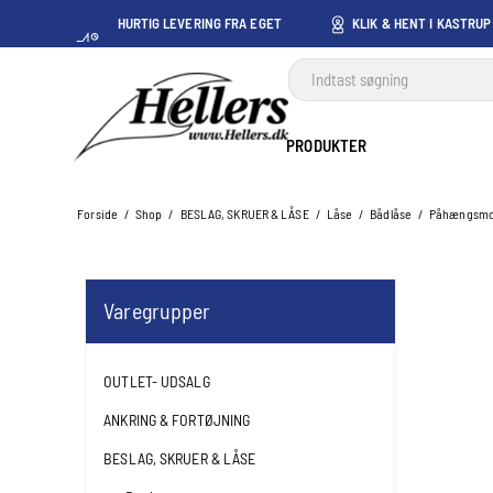
HURTIG LEVERING FRA EGET
KLIK & HENT I KASTRUP
LAGER I KASTRUP
PRODUKTER
Forside
/
Shop
/
BESLAG, SKRUER & LÅSE
/
Låse
/
Bådlåse
/
Påhængsmot
Varegrupper
OUTLET- UDSALG
ANKRING & FORTØJNING
BESLAG, SKRUER & LÅSE