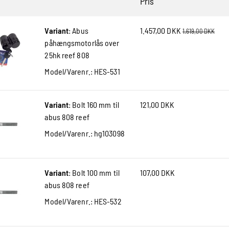
Pris
Variant
:
Abus
1.457,00 DKK
1.619,00 DKK
påhængsmotorlås over
25hk reef 808
Model/Varenr.:
HES-531
Variant
:
Bolt 160 mm til
121,00 DKK
abus 808 reef
Model/Varenr.:
hg103098
Variant
:
Bolt 100 mm til
107,00 DKK
abus 808 reef
Model/Varenr.:
HES-532