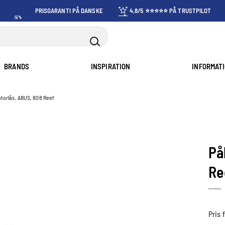
PRISGARANTI PÅ DANSKE
4,8/5 ⭐⭐⭐⭐⭐ PÅ TRUSTPILOT
PRISER
BRANDS
INSPIRATION
INFORMAT
orlås, ABUS, 808 Reef
På
Re
Pris 