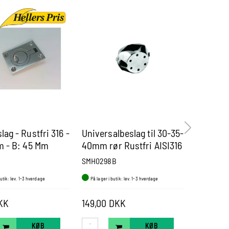
ag - Rustfri 316 -
Universalbeslag til 30-35-
Bundbesl
m - B: 45 Mm
40mm rør Rustfri AISI316
SMH0298B
smM0206
butik: lev. 1-3 hverdage
På lager i butik: lev. 1-3 hverdage
På lager i b
104,00 DK
KK
149,00 DKK
Pris fra
KØB
KØB
VÆ