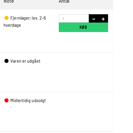
Note
Antal
Fjernlager: lev. 2-6
hverdage
KØB
Varen er udgået
Midlertidig udsolgt