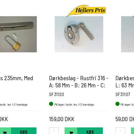
ås 235mm, Med
Dørkbeslag - Rustfri 316 -
Dørkbesl
A: 58 Mm - B: 26 Mm - C:
L: 63 M
11 Mm - D: 12 Mm - E: 51
SF31120
SF31107
Mm
 butik: lev. 1-3 hverdage
På lager i butik: lev. 1-3 hverdage
På lager i 
 DKK
159,00 DKK
59,00 D
KØB
KØB