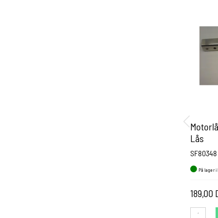
Motorl
Lås
SF80348
På lager i
189,00