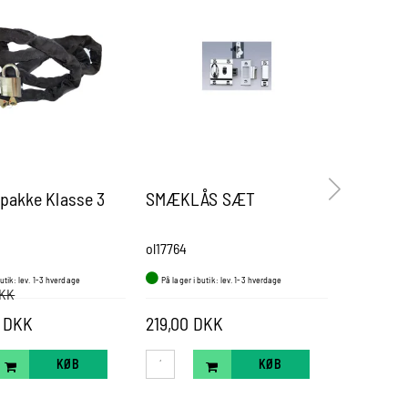
pakke Klasse 3
SMÆKLÅS SÆT
Wire Loc
sort 5,0
ol17764
CE309210
butik: lev. 1-3 hverdage
På lager i butik: lev. 1-3 hverdage
På lager i b
DKK
0 DKK
219,00 DKK
939,00 
KØB
KØB