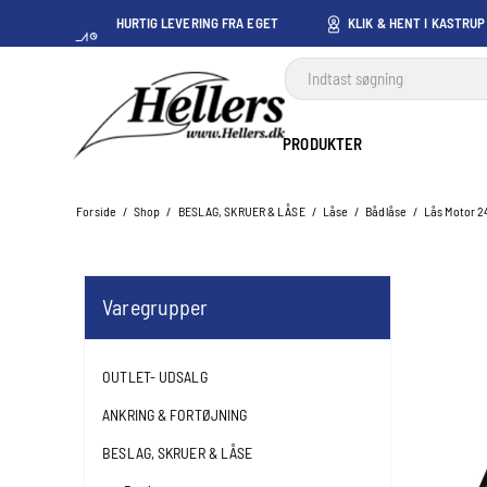
HURTIG LEVERING FRA EGET
KLIK & HENT I KASTRUP
LAGER I KASTRUP
PRODUKTER
Forside
/
Shop
/
BESLAG, SKRUER & LÅSE
/
Låse
/
Bådlåse
/
Lås Motor 
Varegrupper
OUTLET- UDSALG
ANKRING & FORTØJNING
BESLAG, SKRUER & LÅSE