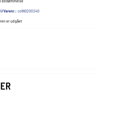
n bedømmelse
l/Varenr.:
colN0200240
ren er udgået
VER