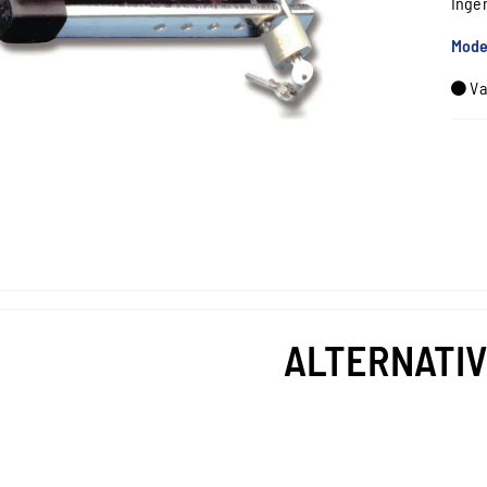
Inge
Mode
Va
ALTERNATI