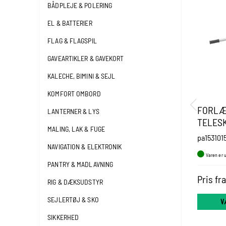
BÅDPLEJE & POLERING
EL & BATTERIER
FLAG & FLAGSPIL
GAVEARTIKLER & GAVEKORT
KALECHE, BIMINI & SEJL
KOMFORT OMBORD
FORLÆ
LANTERNER & LYS
TELES
MALING, LAK & FUGE
pa153101
NAVIGATION & ELEKTRONIK
Varen er 
PANTRY & MADLAVNING
Pris fr
RIG & DÆKSUDSTYR
SEJLERTØJ & SKO
V
SIKKERHED