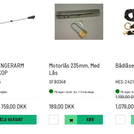
NGERARM
Motorlås 235mm, Med
Bådlåse
KOP
Lås
5
SF80348
HES-2421
udgået
På lager i butik: lev. 1-3 hverdage
På lager i 
1.199,00 
a 159,00 DKK
189,00 DKK
1.079,0
ÆLG VARIANT
KØB