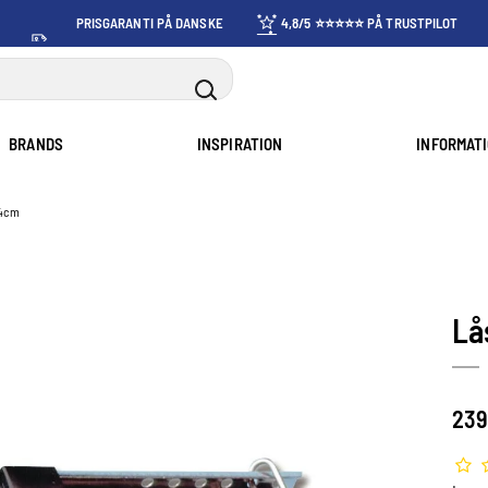
PRISGARANTI PÅ DANSKE
4,8/5 ⭐⭐⭐⭐⭐ PÅ TRUSTPILOT
PRISER
BRANDS
INSPIRATION
INFORMAT
24cm
Lå
239