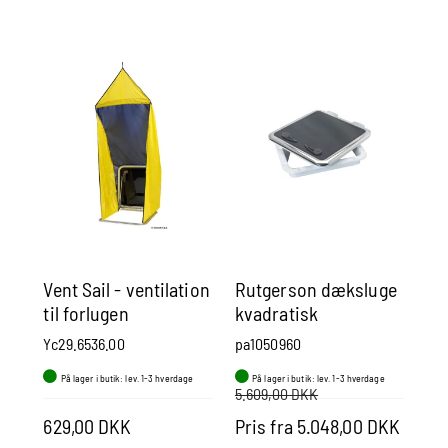
Vent Sail - ventilation
Rutgerson dæksluge
Sk
til forlugen
kvadratisk
Yc29.6536.00
pa1050960
sm
På lager i butik: lev. 1-3 hverdage
På lager i butik: lev. 1-3 hverdage
P
5.609,00 DKK
629,00 DKK
Pris fra 5.048,00 DKK
Pr