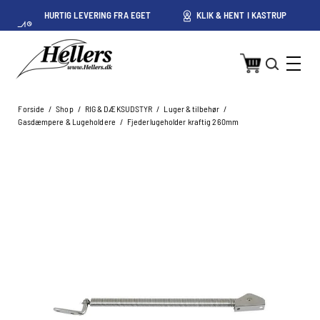
HURTIG LEVERING FRA EGET
KLIK & HENT I KASTRUP
LAGER I KASTRUP
Forside
/
Shop
/
RIG & DÆKSUDSTYR
/
Luger & tilbehør
/
Gasdæmpere & Lugeholdere
/
Fjederlugeholder kraftig 260mm