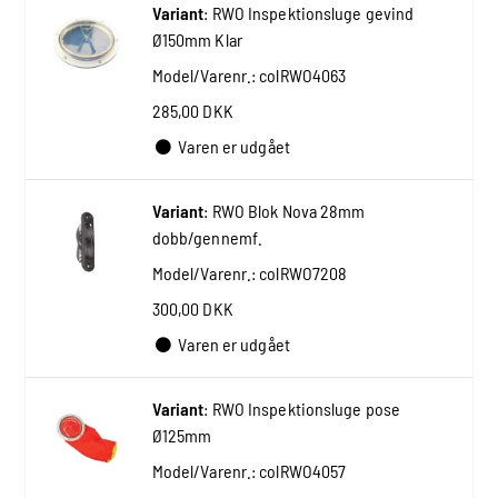
Variant
:
RWO Inspektionsluge gevind
Ø150mm Klar
Model/Varenr.:
colRWO4063
285,00 DKK
Varen er udgået
Variant
:
RWO Blok Nova 28mm
dobb/gennemf.
Model/Varenr.:
colRWO7208
300,00 DKK
Varen er udgået
Variant
:
RWO Inspektionsluge pose
Ø125mm
Model/Varenr.:
colRWO4057