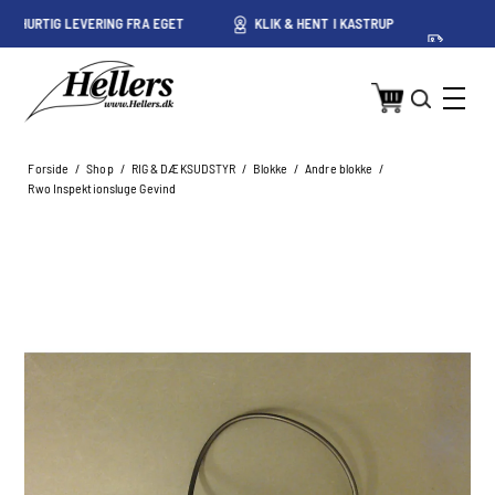
ET
KLIK & HENT I KASTRUP
PRISGARANTI PÅ DANSKE
PRISER
Forside
/
Shop
/
RIG & DÆKSUDSTYR
/
Blokke
/
Andre blokke
/
Rwo Inspektionsluge Gevind