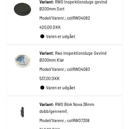
Variant
:
RWO Inspektionsluge gevind
Ø200mm Sort
Model/Varenr.:
colRWO4082
420,00 DKK
Varen er udgået
Variant
:
Rwo Inspektionsluge Gevind
Ø200mm Klar
Model/Varenr.:
colRWO4083
537,00 DKK
Varen er udgået
Variant
:
RWO Blok Nova 38mm
dobb/gennemf.
Model/Varenr.:
colRWO7308