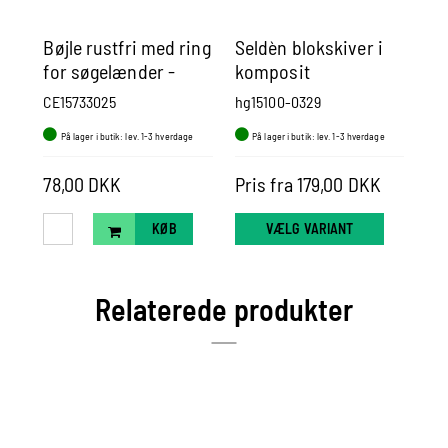
Bøjle rustfri med ring
Seldèn blokskiver i
Ve
for søgelænder -
komposit
til
Bøjle rf med ring for
CE15733025
hg15100-0329
Yc2
søgelænder Ø:25 mm
På lager i butik: lev. 1-3 hverdage
På lager i butik: lev. 1-3 hverdage
P
rør
78,00 DKK
Pris fra 179,00 DKK
62
KØB
VÆLG VARIANT
Relaterede produkter