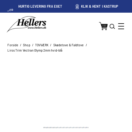
HURTIG LEVERING FRA EGET
KLIK & HENT I KASTRUP
LAGER I KASTRUP
Forside
/
Shop
/
TOVVÆRK
/
Skødetove & Faldtove
/
Liros Trim Vectran Olymp 2mm hvid-blå