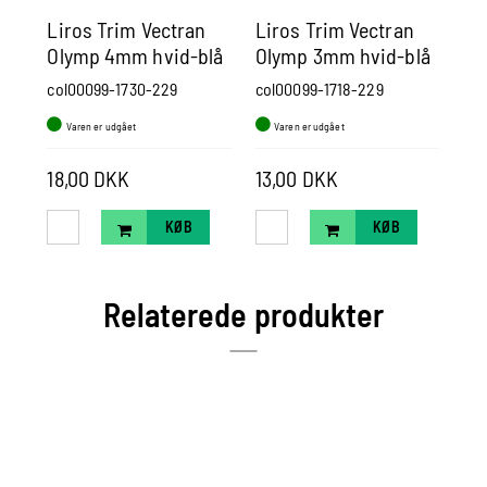
Liros Trim Vectran
Liros Trim Vectran
Li
Olymp 4mm hvid-blå
Olymp 3mm hvid-blå
Ol
col00099-1730-229
col00099-1718-229
col
Varen er udgået
Varen er udgået
V
18,00 DKK
13,00 DKK
25
KØB
KØB
Relaterede produkter