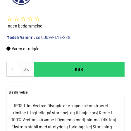
Ingen bedømmelse
Model/Varenr.:
col00099-1717-229
Varen er udgået
KØB
stk.
Beskrivelse
LIROS Trim Vectran Olympic er en specialkonstrueret|
trimline til agterlig på store sejl og til høje krav| Kerne i
100% Vectran, strømpe i Dyneema med| minimal friktion|
Ekstrem stabil med ubetydelig forlængelse| Strækning