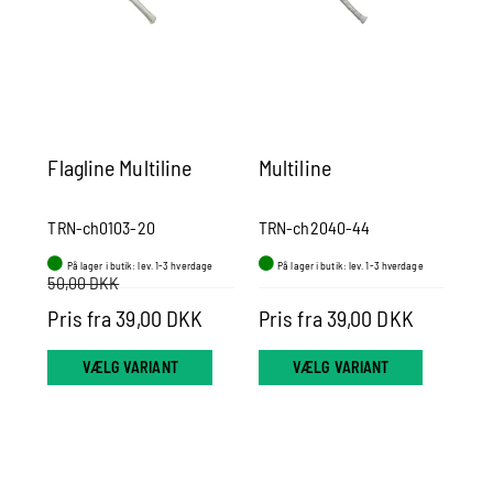
Flagline Multiline
Multiline
Li
mm
TRN-ch0103-20
TRN-ch2040-44
co
På lager i butik: lev. 1-3 hverdage
På lager i butik: lev. 1-3 hverdage
V
50,00 DKK
Pris fra 39,00 DKK
Pris fra 39,00 DKK
67
VÆLG VARIANT
VÆLG VARIANT