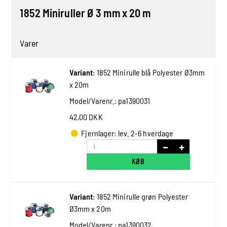
1852 Miniruller Ø 3 mm x 20 m
Varer
Variant
:
1852 Minirulle blå Polyester Ø3mm
x 20m
Model/Varenr.:
pa1390031
42,00 DKK
Fjernlager: lev. 2-6 hverdage
KØB
Variant
:
1852 Minirulle grøn Polyester
Ø3mm x 20m
Model/Varenr.:
pa1390032