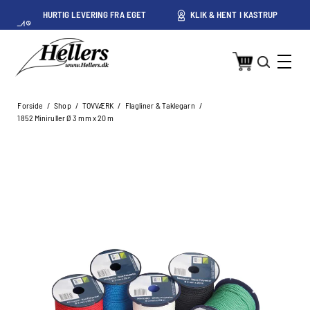
HURTIG LEVERING FRA EGET
KLIK & HENT I KASTRUP
LAGER I KASTRUP
Forside
/
Shop
/
TOVVÆRK
/
Flagliner & Taklegarn
/
1852 Miniruller Ø 3 mm x 20 m