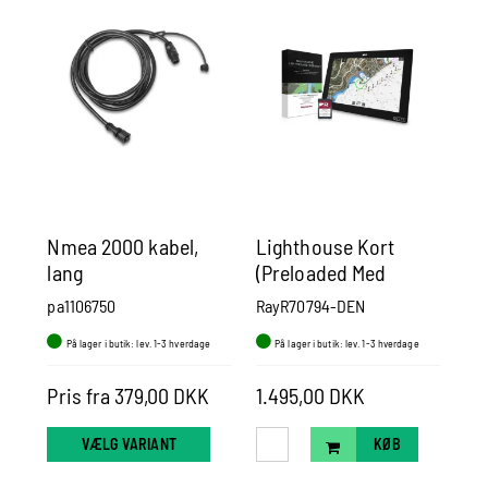
Nmea 2000 kabel,
Lighthouse Kort
Nm
lang
(Preloaded Med
ko
Danmark Kort) På 32
pa1106750
RayR70794-DEN
pa1
Gb Micro Sd Kort
På lager i butik: lev. 1-3 hverdage
På lager i butik: lev. 1-3 hverdage
P
Pris fra 379,00 DKK
1.495,00 DKK
Pr
VÆLG VARIANT
KØB