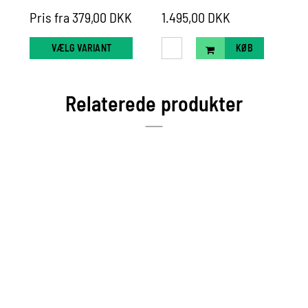
Pris fra 379,00 DKK
1.495,00 DKK
19
VÆLG VARIANT
KØB
Relaterede produkter