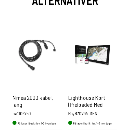
ALTERNATIVER
Nmea 2000 kabel,
Lighthouse Kort
Ra
lang
(Preloaded Med
ko
Danmark Kort) På 32
pa1106750
RayR70794-DEN
Ra
Gb Micro Sd Kort
På lager i butik: lev. 1-3 hverdage
På lager i butik: lev. 1-3 hverdage
P