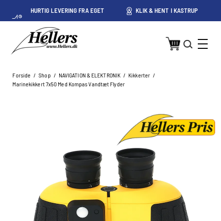
HURTIG LEVERING FRA EGET
KLIK & HENT I KASTRUP
LAGER I KASTRUP
Forside
/
Shop
/
NAVIGATION & ELEKTRONIK
/
Kikkerter
/
Marinekikkert 7x50 Med Kompas Vandtæt Flyder