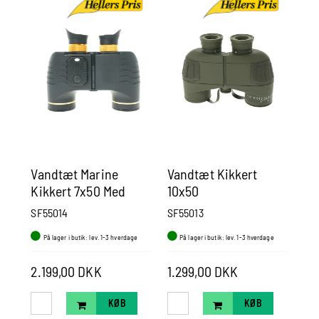
Vandtæt Marine
Vandtæt Kikkert
Fo
Kikkert 7x50 Med
10x50
Wa
Kompas
SF55014
SF55013
Wh
På lager i butik: lev. 1-3 hverdage
På lager i butik: lev. 1-3 hverdage
P
1.3
2.199,00 DKK
1.299,00 DKK
1.
KØB
KØB