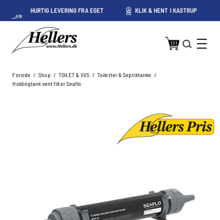
HURTIG LEVERING FRA EGET
KLIK & HENT I KASTRUP
LAGER I KASTRUP
Forside
/
Shop
/
TOILET & VVS
/
Toiletter & Septiktanke
/
Holdingtank vent filter Seaflo