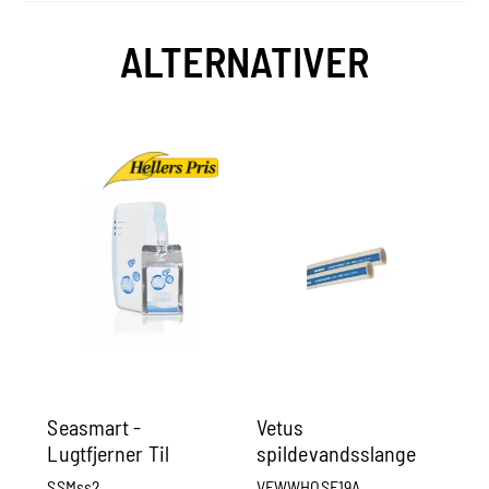
ALTERNATIVER
Seasmart -
Vetus
Ze
Lugtfjerner Til
spildevandsslange
Wa
Toiletsystem
(ikke lugtfri)
SSMss2
VEWWHOSE19A
lh1