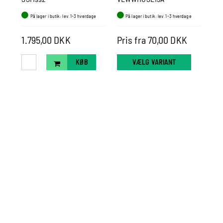
(Ferskvand)
På lager i butik: lev. 1-3 hverdage
På lager i butik: lev. 1-3 hverdage
P
1.7
1.795,00 DKK
Pris fra 70,00 DKK
Pr
KØB
VÆLG VARIANT