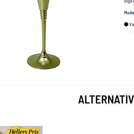
Inge
Mode
Va
ALTERNATI