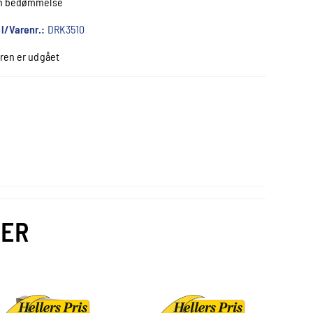
n bedømmelse
l/Varenr.:
DRK3510
ren er udgået
VER