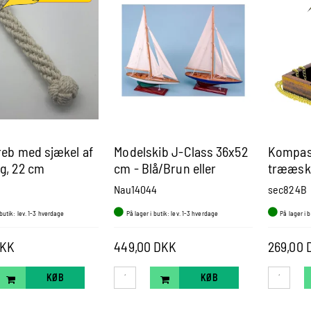
reb med sjækel af
Modelskib J-Class 36x52
Kompas
g, 22 cm
cm - Blå/Brun eller
trææsk
Hvid/Grøn
Nau14044
sec824B
 butik: lev. 1-3 hverdage
På lager i butik: lev. 1-3 hverdage
På lager i 
DKK
449,00 DKK
269,00 
KØB
KØB