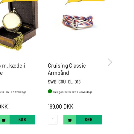
 m. kæde i
Cruising Classic
Minelam
e
Armbånd
SWB-CRU-CL-018
DRK1897N
butik: lev. 1-3 hverdage
På lager i butik: lev. 1-3 hverdage
På lager i b
DKK
199,00 DKK
Pris fra
KØB
KØB
VÆ