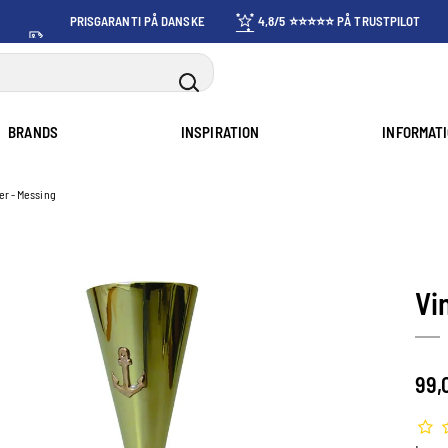
PRISGARANTI PÅ DANSKE
4,8/5 ⭐⭐⭐⭐⭐ PÅ TRUSTPILOT
PRISER
BRANDS
INSPIRATION
INFORMAT
er - Messing
Vi
99,