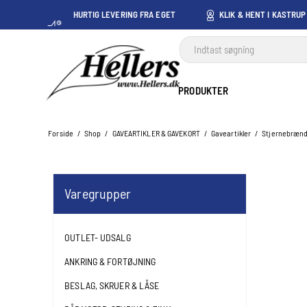
HURTIG LEVERING FRA EGET
KLIK & HENT I KASTRUP
LAGER I KASTRUP
PRODUKTER
Forside
/
Shop
/
GAVEARTIKLER & GAVEKORT
/
Gaveartikler
/
Stjernebræn
Varegrupper
OUTLET- UDSALG
ANKRING & FORTØJNING
BESLAG, SKRUER & LÅSE