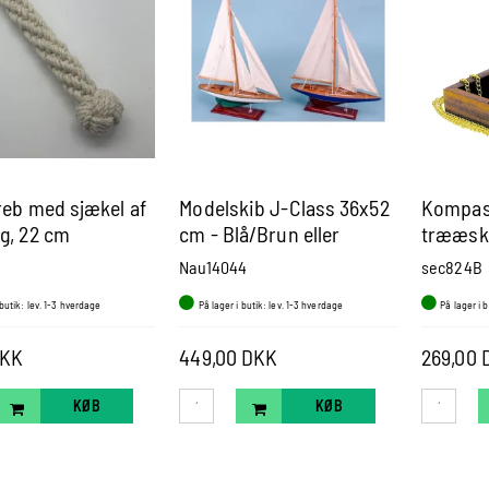
reb med sjækel af
Modelskib J-Class 36x52
Kompas
g, 22 cm
cm - Blå/Brun eller
trææsk
Hvid/Grøn
Nau14044
sec824B
 butik: lev. 1-3 hverdage
På lager i butik: lev. 1-3 hverdage
På lager i 
DKK
449,00 DKK
269,00 
KØB
KØB