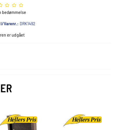
n bedømmelse
l/Varenr.:
DRK1492
ren er udgået
VER