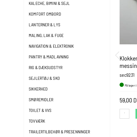
KALECHE, BIMINI & SEJL
KOMFORT OMBORD
LANTERNER & LYS
MALING, LAK & FUGE
NAVIGATION & ELEKTRONIK
PANTRY & MADLAVNING
Klokke
messin
RIG & DÆKSUDSTYR
sec9231
SEJLERTØJ & SKO
På lager i
SIKKERHED
59,00 
SMØREMIDLER
TOILET & VVS
TOVVÆRK
TRAILERTILBEHØR & PRESENNINGER