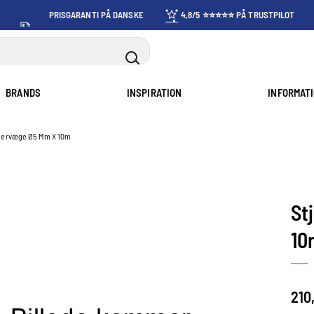
PRISGARANTI PÅ DANSKE
4,8/5 ⭐⭐⭐⭐⭐ PÅ TRUSTPILOT
PRISER
BRANDS
INSPIRATION
INFORMAT
dervæge Ø5 Mm X 10m
St
10
210