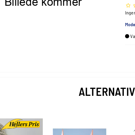
Inge
Mode
Va
ALTERNATI