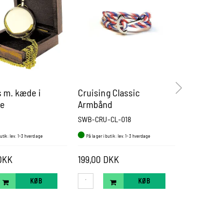
 m. kæde i
Cruising Classic
Minelam
e
Armbånd
SWB-CRU-CL-018
DRK1897N
butik: lev. 1-3 hverdage
På lager i butik: lev. 1-3 hverdage
På lager i b
DKK
199,00 DKK
Pris fra
KØB
KØB
VÆ