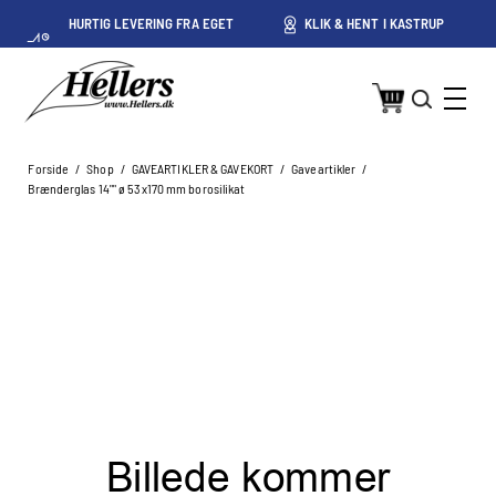
HURTIG LEVERING FRA EGET
KLIK & HENT I KASTRUP
PRIS
LAGER I KASTRUP
Forside
/
Shop
/
GAVEARTIKLER & GAVEKORT
/
Gaveartikler
/
Brænderglas 14"" ø 53x170 mm borosilikat