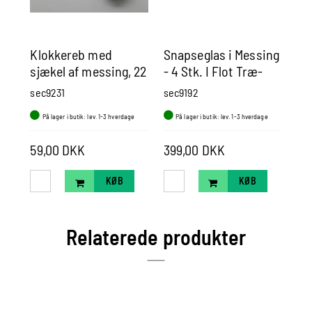
Klokkereb med
Snapseglas i Messing
Ko
sjækel af messing, 22
- 4 Stk. I Flot Træ-
tr
cm
Gaveæske
sec9231
sec9192
se
På lager i butik: lev. 1-3 hverdage
På lager i butik: lev. 1-3 hverdage
P
59,00 DKK
399,00 DKK
26
KØB
KØB
Relaterede produkter