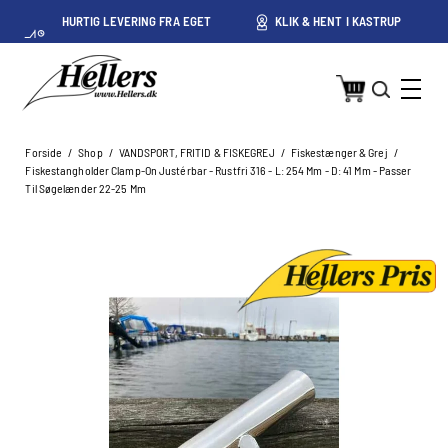
HURTIG LEVERING FRA EGET
KLIK & HENT I KASTRUP
LAGER I KASTRUP
Forside
/
Shop
/
VANDSPORT, FRITID & FISKEGREJ
/
Fiskestænger & Grej
/
Fiskestangholder Clamp-On Justérbar - Rustfri 316 - L: 254 Mm - D: 41 Mm - Passer
Til Søgelænder 22-25 Mm