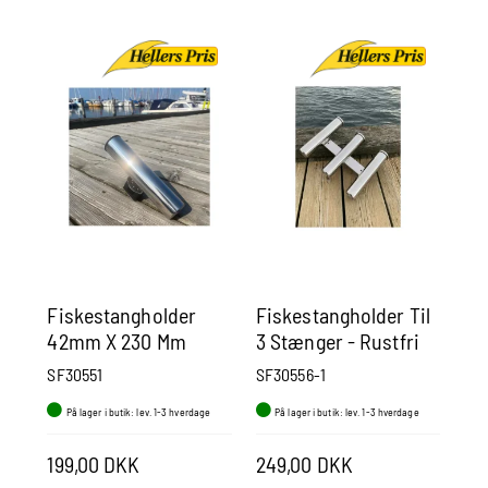
Fiskestangholder
Fiskestangholder Til
Fi
42mm X 230 Mm
3 Stænger - Rustfri
me
Ss316
316 - Ø 41 Mm - Højde
SF30551
SF30556-1
hg
254 Mm
På lager i butik: lev. 1-3 hverdage
På lager i butik: lev. 1-3 hverdage
P
199,00 DKK
249,00 DKK
21