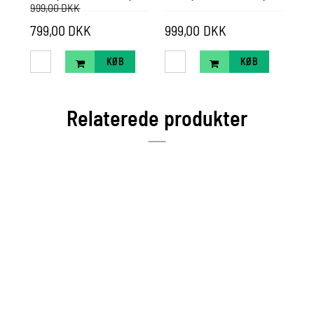
999,00 DKK
49
799,00 DKK
999,00 DKK
Pr
KØB
KØB
Relaterede produkter