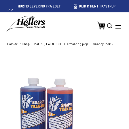
HURTIG LEVERING FRA EGET
KLIK & HENT I KASTRUP
LAGER I KASTRUP
Forside
/
Shop
/
MALING, LAK & FUGE
/
Træolie og pleje
/
Snappy Teak NU