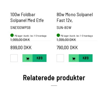
100w Foldbar
80w Mono Solpanel
Mo
Solpanel Med Etfe
Fast 12v,
Sh
Overflade - 3fold
780*670*30mm, Med
me
SNE100WPSB
SUN-80W
SZ
Mappe
90cm Kabler Og Mc4
45
På lager i butik: lev. 1-3 hverdage
På lager i butik: lev. 1-3 hverdage
P
Stik.
m
1.999,00 DKK
1.399,00 DKK
94
899,00 DKK
790,00 DKK
89
KØB
KØB
Relaterede produkter