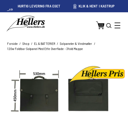
HURTIG LEVERING FRA EGET
KLIK & HENT I KASTRUP
LAGER I KASTRUP
Forside
/
Shop
/
EL & BATTERIER
/
Solpaneler & Vindmøller
/
120w Foldbar Solpanel Med Etfe Overflade - 3fold Mappe