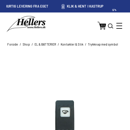
ET
KLIK & HENT I KASTRUP
PRISGARANTI PÅ DANSKE
PRISER
Forside
/
Shop
/
EL & BATTERIER
/
Kontakter & Stik
/
Trykknap med symbol