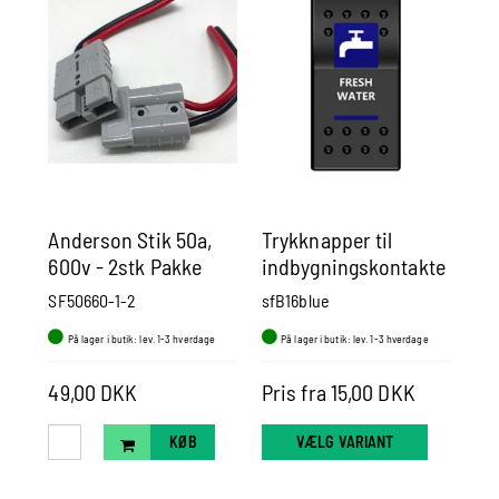
Anderson Stik 50a,
Trykknapper til
Dæ
600v - 2stk Pakke
indbygningskontakte
Me
r
SF50660-1-2
sfB16blue
sm
På lager i butik: lev. 1-3 hverdage
På lager i butik: lev. 1-3 hverdage
P
179
49,00 DKK
Pris fra 15,00 DKK
Pr
KØB
VÆLG VARIANT