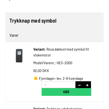
Trykknap med symbol
Varer
Variant
:
Roca dæksel med symbol til
viskemotor
Model/Varenr.:
HES-2000
62,00 DKK
Fjernlager: lev. 2-6 hverdage
KØB
Variant
:
Trykknap udebelysning