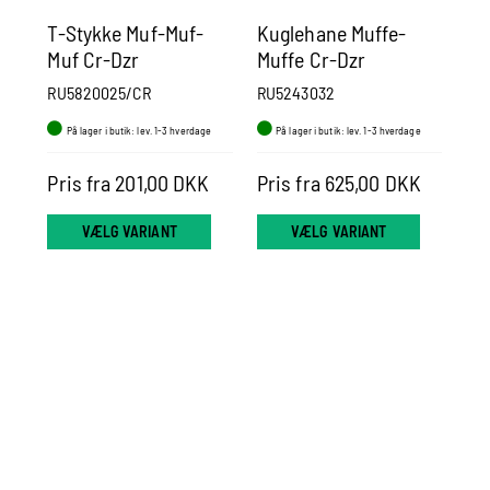
T-Stykke Muf-Muf-
Kuglehane Muffe-
Bø
Muf Cr-Dzr
Muffe Cr-Dzr
In
RU5820025/CR
RU5243032
RU
På lager i butik: lev. 1-3 hverdage
På lager i butik: lev. 1-3 hverdage
P
Pris fra 201,00 DKK
Pris fra 625,00 DKK
Pr
VÆLG VARIANT
VÆLG VARIANT