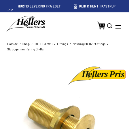
HURTIG LEVERING FRA EGET
KLIK & HENT I KASTRUP
LAGER I KASTRUP
Forside
/
Shop
/
TOILET & VVS
/
Fittings
/
Messing CR-DZR fittings
/
Skroggennemføring Cr-Dzr