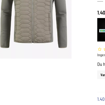
1.4
Inge
Du h
Var
1.4