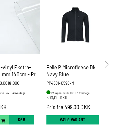
-vinyl Ekstra-
Pelle P Microfleece Dk
Pelle P
,0 mm 140cm - Pr.
Navy Blue
0.0018.000
PP4581-0598-M
PP7013-09
butik: lev. 1-3 hverdage
På lager i butik: lev. 1-3 hverdage
På lager i b
600,00 DKK
2.000,00 
DKK
Pris fra 499,00 DKK
Pris fra
KØB
VÆLG VARIANT
VÆ