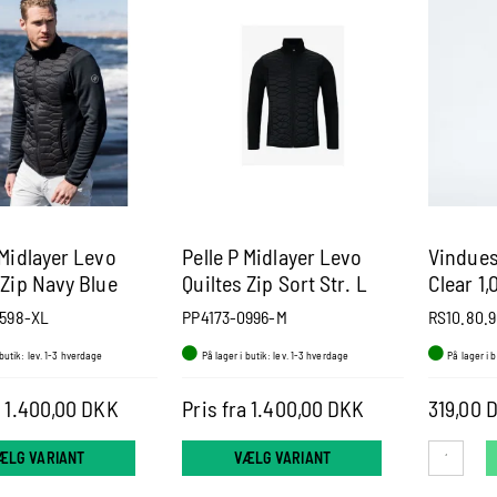
 Midlayer Levo
Pelle P Midlayer Levo
Vindues
 Zip Navy Blue
Quiltes Zip Sort Str. L
Clear 1
m.
0598-XL
PP4173-0996-M
RS10.80.9
 butik: lev. 1-3 hverdage
På lager i butik: lev. 1-3 hverdage
På lager i 
a 1.400,00 DKK
Pris fra 1.400,00 DKK
319,00 
ÆLG VARIANT
VÆLG VARIANT