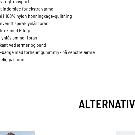
iv fugttransport
t inderside for ekstra varme
l i 100% nylon honningkage-quiltning
vendt spiral-lynlås foran
stræk med P-logo
lynlåslommer foran
-kant ved ærmer og bund
o-badge med forhøjet gummitryk på venstre ærme
elig pasform
ALTERNATI