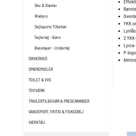
Effekt
Sko & Støvler
Børste
Overde
Waders
YKK om
Sejlsports Tilbehør
Lynlå
Sejlertøj - Børn
2 YKK-
Lycra
Baselayer - Undertøj
P-log
SIKKERHED
Almind
SMØREMIDLER
TOILET & VVS
TOVVÆRK
TRAILERTILBEHØR & PRESENNINGER
VANDSPORT, FRITID & FISKEGREJ
VÆRKTØJ