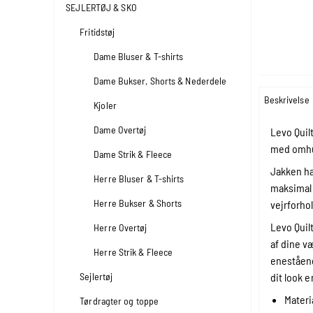
SEJLERTØJ & SKO
Fritidstøj
Dame Bluser & T-shirts
Dame Bukser, Shorts & Nederdele
Beskrivelse
Kjoler
Dame Overtøj
Levo Quil
med omhu 
Dame Strik & Fleece
Jakken ha
Herre Bluser & T-shirts
maksimal 
Herre Bukser & Shorts
vejrforho
Levo Quil
Herre Overtøj
af dine v
Herre Strik & Fleece
eneståend
Sejlertøj
dit look e
Materi
Tørdragter og toppe