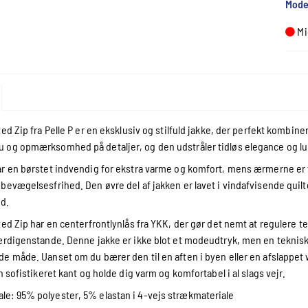
Mode
Mi
ted Zip fra Pelle P er en eksklusiv og stilfuld jakke, der perfekt kombi
og opmærksomhed på detaljer, og den udstråler tidløs elegance og lu
r en børstet indvendig for ekstra varme og komfort, mens ærmerne er fr
bevægelsesfrihed. Den øvre del af jakken er lavet i vindafvisende quilte
ld.
ted Zip har en centerfrontlynlås fra YKK, der gør det nemt at regulere 
ærdigenstande. Denne jakke er ikke blot et modeudtryk, men en teknisk
e måde. Uanset om du bærer den til en aften i byen eller en afslappet w
n sofistikeret kant og holde dig varm og komfortabel i al slags vejr.
ale: 95% polyester, 5% elastan i 4-vejs strækmateriale