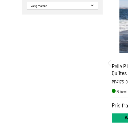
Pelle P
Quiltes
PP4173-
På lager i
Pris fr
V