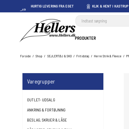
HURTIG LEVERING FRA EGET
KLIK & HENT I KASTRUP
LAGER I KASTRUP
PRODUKTER
Forside
/
Shop
/
SEJLERTØJ & SKO
/
Fritidstøj
/
Herre Strik & Fleece
/
PP
Varegrupper
OUTLET- UDSALG
ANKRING & FORTØJNING
BESLAG, SKRUER & LÅSE