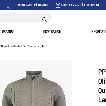
PRISGARANTI PÅ DANSKE
4,8/5 ⭐⭐⭐⭐⭐ PÅ TRUSTPILOT
PRISER
BRANDS
INSPIRATION
INFORMAT
 Herre Levo Quilted Zip, Olivengrøn, Str. M
PP
Ol
Qu
La