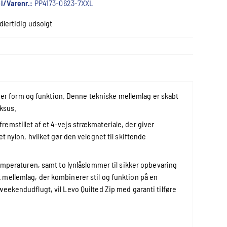
l/Varenr.:
PP4173-0623-7XXL
dlertidig udsolgt
nerer form og funktion. Denne tekniske mellemlag er skabt
ksus.
emstillet af et 4-vejs strækmateriale, der giver
t nylon, hvilket gør den velegnet til skiftende
temperaturen, samt to lynlåslommer til sikker opbevaring
 mellemlag, der kombinerer stil og funktion på en
eekendudflugt, vil Levo Quilted Zip med garanti tilføre