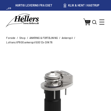
HURTIG LEVERING FRA EGET
KLIK & HENT I KASTRUP
LAGER I KASTRUP
Forside
/
Shop
/
ANKRING & FORTØJNING
/
Ankerspil
/
Lofrans XP800 ankerspil 500 12v DIN 76