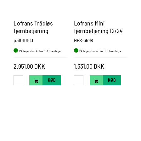
Lofrans Trådløs
Lofrans Mini
Lo
fjernbetjening
fjernbetjening 12/24
kæ
Volt - 10Amp IP67
Ca
pa1010160
HES-3598
pa9
Ro
På lager i butik: lev. 1-3 hverdage
På lager i butik: lev. 1-3 hverdage
P
2.951,00 DKK
1.331,00 DKK
2.
KØB
KØB