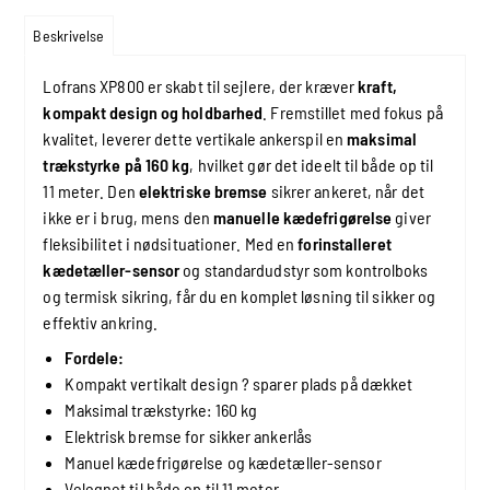
Beskrivelse
Lofrans XP800 er skabt til sejlere, der kræver
kraft,
kompakt design og holdbarhed
. Fremstillet med fokus på
kvalitet, leverer dette vertikale ankerspil en
maksimal
trækstyrke på 160 kg
, hvilket gør det ideelt til både op til
11 meter. Den
elektriske bremse
sikrer ankeret, når det
ikke er i brug, mens den
manuelle kædefrigørelse
giver
fleksibilitet i nødsituationer. Med en
forinstalleret
kædetæller-sensor
og standardudstyr som kontrolboks
og termisk sikring, får du en komplet løsning til sikker og
effektiv ankring.
Fordele:
Kompakt vertikalt design ? sparer plads på dækket
Maksimal trækstyrke: 160 kg
Elektrisk bremse for sikker ankerlås
Manuel kædefrigørelse og kædetæller-sensor
Velegnet til både op til 11 meter