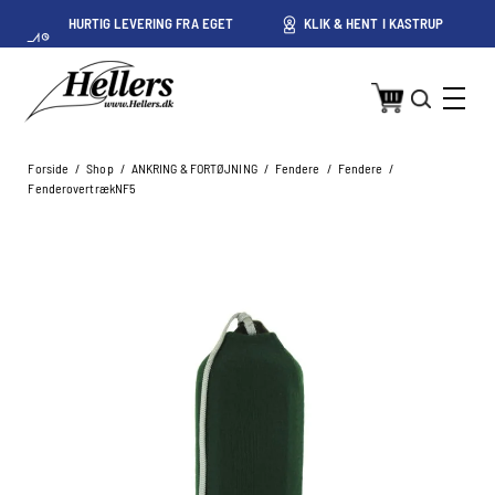
HURTIG LEVERING FRA EGET
KLIK & HENT I KASTRUP
LAGER I KASTRUP
Forside
/
Shop
/
ANKRING & FORTØJNING
/
Fendere
/
Fendere
/
FenderovertrækNF5