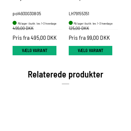
Co
pol4930030805
LH79155351
kh
På lager i butik: lev. 1-3 hverdage
På lager i butik: lev. 1-3 hverdage
P
499,00 DKK
125,00 DKK
98
Pris fra 495,00 DKK
Pris fra 99,00 DKK
Pr
VÆLG VARIANT
VÆLG VARIANT
Relaterede produkter