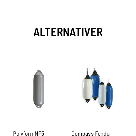
ALTERNATIVER
PolyformNF5
Compass Fender
Fe