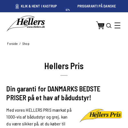
ET
KLIK & HENT I KASTRUP
PRISGARANTI PÅ DANSKE
PRISER
Forside
/
Shop
Hellers Pris
Din garanti for DANMARKS BEDSTE
PRISER på et hav af bådudstyr!
Med vores HELLERS PRIS mærkat på
1000-vis af bådudstyr og grej, kan
du være sikker på, at du køber til